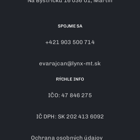
Na Bystričku 16 036 01, Martin
SPOJME SA
+421 903 500 714
evarajcan@lynx-mt.sk
RÝCHLE INFO
IČO: 47 846 275
IČ DPH: SK 202 413 6092
Ochrana osobných údajov