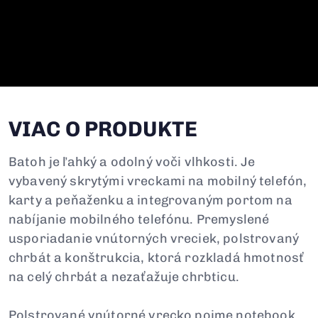
VIAC O PRODUKTE
Batoh je ľahký a odolný voči vlhkosti. Je
vybavený skrytými vreckami na mobilný telefón,
karty a peňaženku a integrovaným portom na
nabíjanie mobilného telefónu. Premyslené
usporiadanie vnútorných vreciek, polstrovaný
chrbát a konštrukcia, ktorá rozkladá hmotnosť
na celý chrbát a nezaťažuje chrbticu.
Polstrované vnútorné vrecko pojme notebook