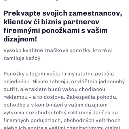
Prekvapte svojich zamestnancov,
klientov či biznis partnerov
firemnými ponožkami s vašim
dizajnom!
Vysoko kvalitné značkové ponožky, ktoré si
zamiluje každý.
Ponožky s logom vašej firmy istotne potešia
nejedného. Nielen zahrejú, ozvláštnia jednouchý
outfit, ale takisto budú vašou chodiacou
reklamou – a to doslova. Zabezpečia pohodu,
pohodlie a v kombinácií s vašim dizajnom
vytvoria nezabudnuteľný reklamný darček na
firemných podujatiach, obchodných veľtrhoch
alebo ich spojte s vašimi charitatívnymi cieľmi.