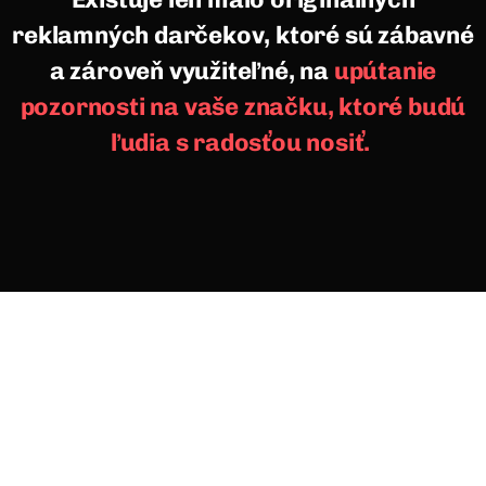
reklamných darčekov, ktoré sú zábavné
a zároveň využiteľné, na
upútanie
pozornosti na vaše značku, ktoré budú
ľudia s radosťou nosiť.