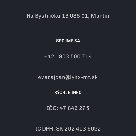
Na Bystričku 16 036 01, Martin
SPOJME SA
+421 903 500 714
evarajcan@lynx-mt.sk
RÝCHLE INFO
IČO: 47 846 275
IČ DPH: SK 202 413 6092