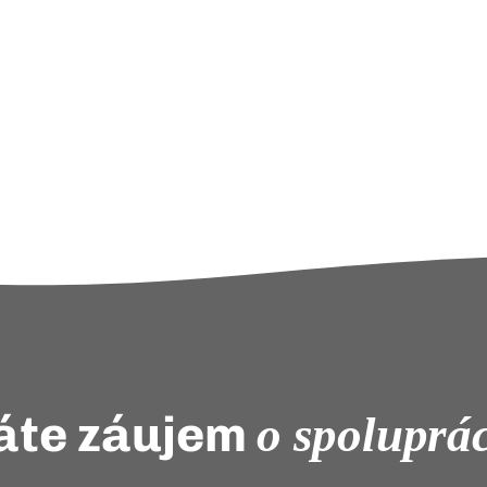
te záujem
o spoluprá