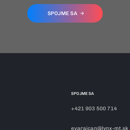
SPOJME SA
SPOJME SA
+421 903 500 714
evarajcan@lynx-mt.sk