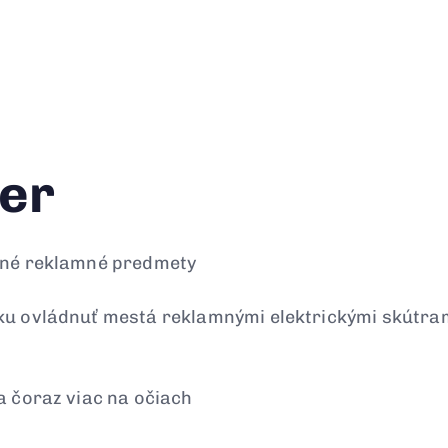
er
čné reklamné predmety
ku ovládnuť mestá reklamnými elektrickými skútram
a čoraz viac na očiach