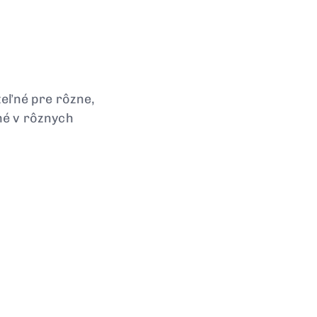
teľné pre rôzne,
né v rôznych