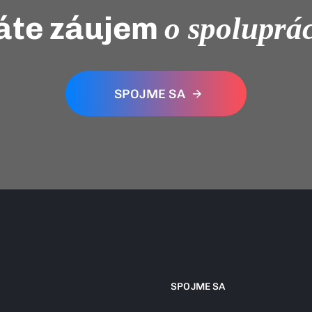
te záujem
o spoluprá
SPOJME SA
SPOJME SA