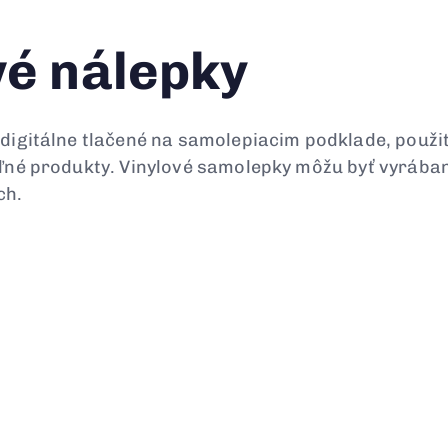
vé nálepky
 digitálne tlačené na samolepiacim podklade, použi
eľné produkty. Vinylové samolepky môžu byť vyrába
ch.