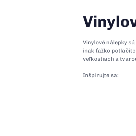
Vinylo
Vinylové nálepky sú
inak ťažko potlačit
veľkostiach a tvaro
Inšpirujte sa: