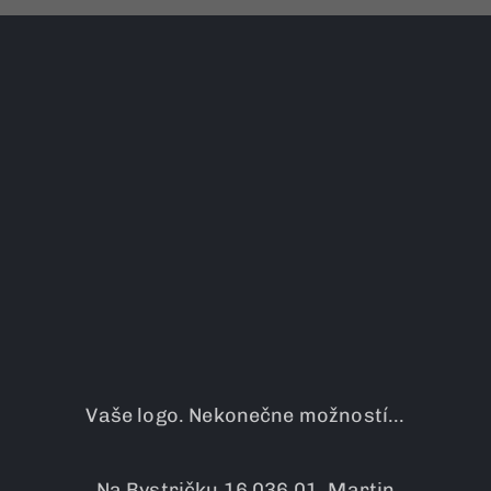
Vaše logo. Nekonečne možností...
Na Bystričku 16 036 01, Martin