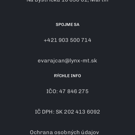
SPOJME SA
+421 903 500 714
evarajcan@lynx-mt.sk
RÝCHLE INFO
IČO: 47 846 275
IČ DPH: SK 202 413 6092
Ochrana osobných údajov